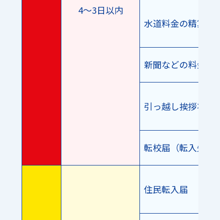
4〜3日以内
水道料金の精算
新聞などの料金精
引っ越し挨拶状・
転校届（転入先）
住民転入届